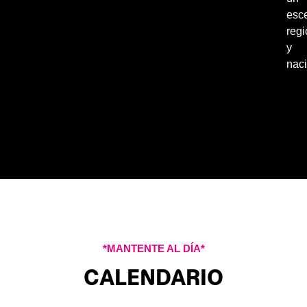
esc
regi
y
naci
*MANTENTE AL DÍA*
CALENDARIO