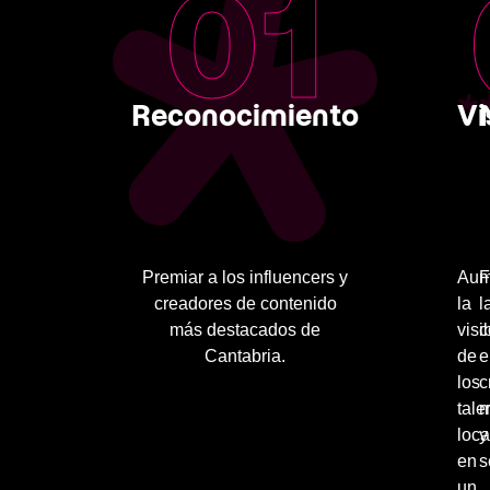
01
Reconocimiento
Vi
Premiar a los influencers y
Aum
F
creadores de contenido
la
l
más destacados de
visi
c
Cantabria.
de
e
los
c
tale
m
loca
y
en
s
un