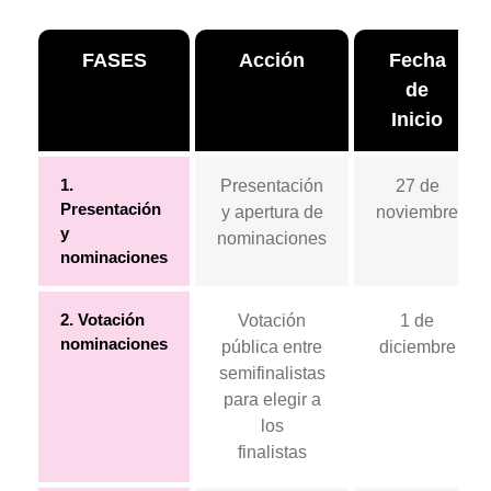
FASES
Acción
Fecha
de
Inicio
1.
Presentación
27 de
Presentación
y apertura de
noviembre
y
nominaciones
nominaciones
2. Votación
Votación
1 de
nominaciones
pública entre
diciembre
semifinalistas
para elegir a
los
finalistas