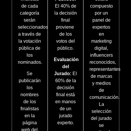
de cada
El 40% de
compuesto
categoría
la decisión
por un
serán
final
panel de
seleccionados
proviene
expertos
a través de
de los
en
la votación
votos del
marketing
pública de
público.
digital,
los
influencers
Evaluación
nominados.
reconocidos,
del
representantes
Se
Jurado:
El
de marcas
publicarán
60% de la
y medios
los
decisión
de
nombres
final está
comunicación.
de los
en manos
La
finalistas
de un
selección
en la
jurado
del jurado
página
experto.
se
web del